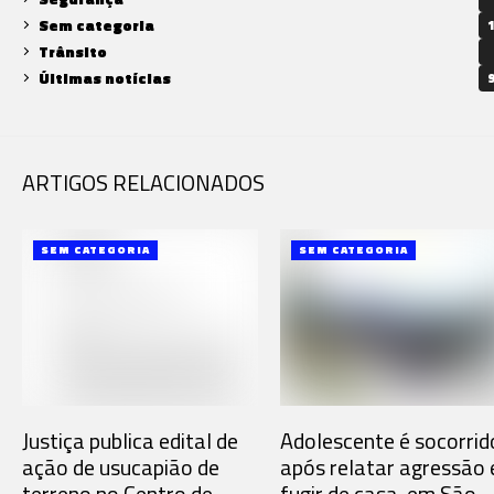
Sem categoria
1
Trânsito
Últimas notícias
9
ARTIGOS RELACIONADOS
SEM CATEGORIA
SEM CATEGORIA
Justiça publica edital de
Adolescente é socorrid
ação de usucapião de
após relatar agressão 
terreno no Centro de
fugir de casa, em São