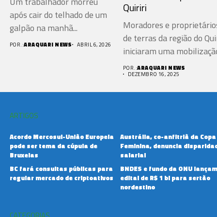
Um trabalhador morreu
Quiriri
após cair do telhado de um
Moradores e proprietário
galpão na manhã...
de terras da região do Quir
POR.:
ARAQUARI NEWS
ABRIL 6, 2026
iniciaram uma mobilização
POR.:
ARAQUARI NEWS
DEZEMBRO 16, 2025
ARTIGOS
Acordo Mercosul-União Europeia
Austrália, co-anfitriã da Copa
pode ser tema da cúpula de
Feminina, denuncia disparida
Bruxelas
salarial
BC fará consultas públicas para
BNDES e fundo da ONU lança
regular mercado de criptoativos
edital de R$ 1 bi para sertão
nordestino
CATEGORIAS