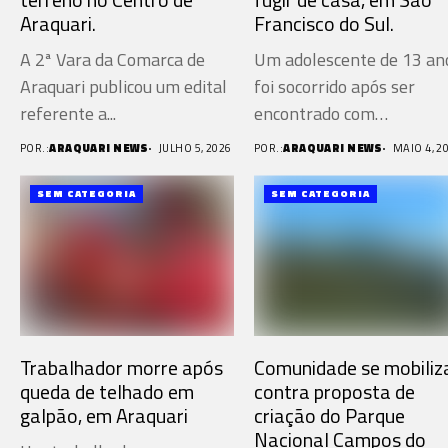
Araquari.
Francisco do Sul.
A 2ª Vara da Comarca de
Um adolescente de 13 an
Araquari publicou um edital
foi socorrido após ser
referente a...
encontrado com
escoriações...
POR.:
ARAQUARI NEWS
JULHO 5, 2026
POR.:
ARAQUARI NEWS
MAIO 4, 2
SEM CATEGORIA
SEM CATEGORIA
Trabalhador morre após
Comunidade se mobiliz
queda de telhado em
contra proposta de
galpão, em Araquari
criação do Parque
Nacional Campos do