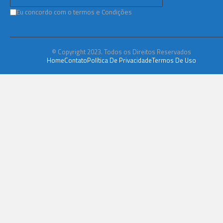
Eu concordo com o termos e Condições
© Copyright 2023. Todos os Direitos Reservados
Home
Contato
Política De Privacidade
Termos De Uso