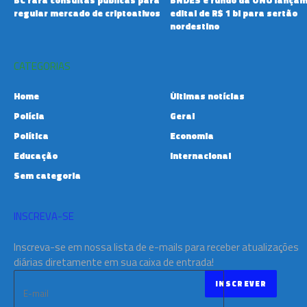
BC fará consultas públicas para
BNDES e fundo da ONU lança
regular mercado de criptoativos
edital de R$ 1 bi para sertão
nordestino
CATEGORIAS
Home
Últimas notícias
Polícia
Geral
Política
Economia
Educação
Internacional
Sem categoria
INSCREVA-SE
Inscreva-se em nossa lista de e-mails para receber atualizações
diárias diretamente em sua caixa de entrada!