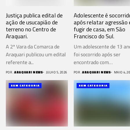
Justiça publica edital de
Adolescente é socorrid
ação de usucapião de
após relatar agressão 
terreno no Centro de
fugir de casa, em São
Araquari.
Francisco do Sul.
A 2ª Vara da Comarca de
Um adolescente de 13 an
Araquari publicou um edital
foi socorrido após ser
referente a...
encontrado com
escoriações...
POR.:
ARAQUARI NEWS
JULHO 5, 2026
POR.:
ARAQUARI NEWS
MAIO 4, 2
SEM CATEGORIA
SEM CATEGORIA