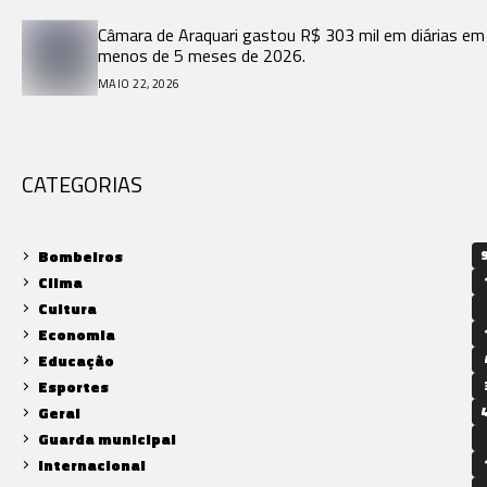
Câmara de Araquari gastou R$ 303 mil em diárias em
menos de 5 meses de 2026.
MAIO 22, 2026
CATEGORIAS
Bombeiros
9
Clima
Cultura
Economia
Educação
Esportes
Geral
4
Guarda municipal
Internacional