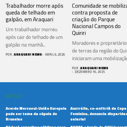
Trabalhador morre após
Comunidade se mobiliz
queda de telhado em
contra proposta de
galpão, em Araquari
criação do Parque
Nacional Campos do
Um trabalhador morreu
Quiriri
após cair do telhado de um
Moradores e proprietário
galpão na manhã...
de terras da região do Quir
POR.:
ARAQUARI NEWS
ABRIL 6, 2026
iniciaram uma mobilização
POR.:
ARAQUARI NEWS
DEZEMBRO 16, 2025
ARTIGOS
Acordo Mercosul-União Europeia
Austrália, co-anfitriã da Copa
pode ser tema da cúpula de
Feminina, denuncia disparida
Bruxelas
salarial