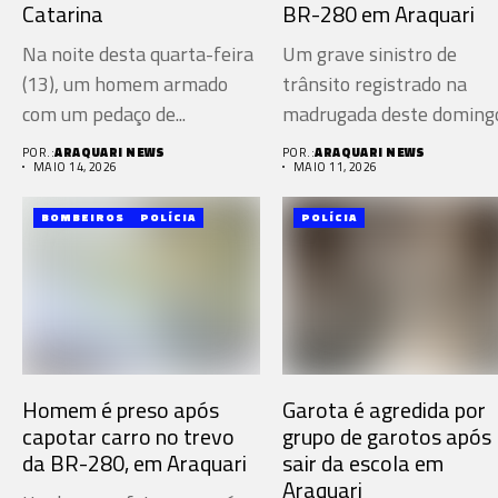
Catarina
BR-280 em Araquari
Na noite desta quarta-feira
Um grave sinistro de
(13), um homem armado
trânsito registrado na
com um pedaço de...
madrugada deste doming
(10), na...
POR.:
ARAQUARI NEWS
POR.:
ARAQUARI NEWS
MAIO 14, 2026
MAIO 11, 2026
BOMBEIROS
POLÍCIA
POLÍCIA
Homem é preso após
Garota é agredida por
capotar carro no trevo
grupo de garotos após
da BR-280, em Araquari
sair da escola em
Araquari