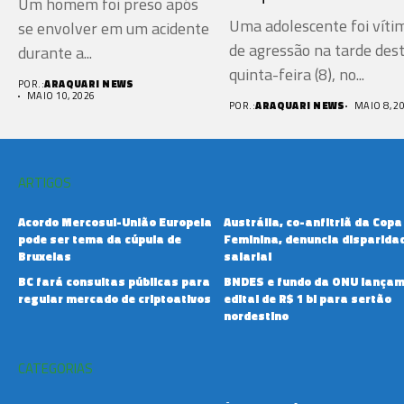
Um homem foi preso após
Uma adolescente foi víti
se envolver em um acidente
de agressão na tarde des
durante a...
quinta-feira (8), no...
POR.:
ARAQUARI NEWS
MAIO 10, 2026
POR.:
ARAQUARI NEWS
MAIO 8, 2
ARTIGOS
Acordo Mercosul-União Europeia
Austrália, co-anfitriã da Copa
pode ser tema da cúpula de
Feminina, denuncia disparida
Bruxelas
salarial
BC fará consultas públicas para
BNDES e fundo da ONU lança
regular mercado de criptoativos
edital de R$ 1 bi para sertão
nordestino
CATEGORIAS