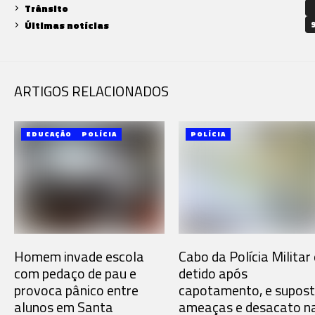
Trânsito
Últimas notícias
9
ARTIGOS RELACIONADOS
EDUCAÇÃO
POLÍCIA
POLÍCIA
Homem invade escola
Cabo da Polícia Militar 
com pedaço de pau e
detido após
provoca pânico entre
capotamento, e supos
alunos em Santa
ameaças e desacato n