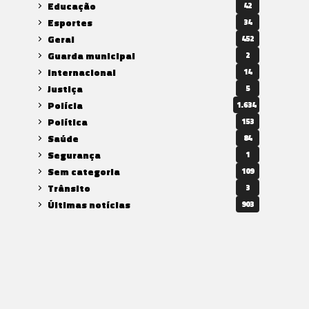
Educação
42
Esportes
34
Geral
452
Guarda municipal
2
Internacional
14
Justiça
5
Polícia
1.634
Política
153
Saúde
84
Segurança
1
Sem categoria
109
Trânsito
3
Últimas notícias
903