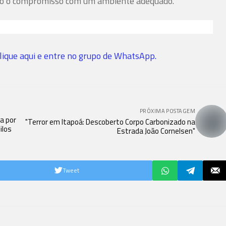
ndo o compromisso com um ambiente adequado.
lique aqui e entre no grupo de WhatsApp.
PRÓXIMA POSTAGEM
va por
"Terror em Itapoá: Descoberto Corpo Carbonizado na
ilos
Estrada João Cornelsen"
Tweet