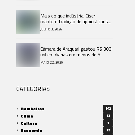
Mais do que indústria: Ciser
mantém tradição de apoio à causa
animal e ações sociais em Santa
JULHO 3, 2026
Catarina.
Câmara de Araquari gastou R$ 303
mil em diárias em menos de 5
meses de 2026.
MAIO 22, 2026
CATEGORIAS
Bombeiros
942
Clima
12
Cultura
1
Economia
12