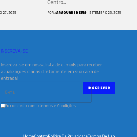
Centro...
 27, 2025
POR.:
ARAQUARI NEWS
SETEMBRO 23, 2025
INSCREVA-SE
Inscreva-se em nossa lista de e-mails para receber
atualizações diárias diretamente em sua caixa de
entrada!
Eu concordo com o termos e Condições
Home
Contato
Política De Privacidade
Termos De Uso