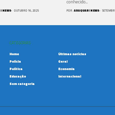
conhecido...
I NEWS
OUTUBRO 16, 2025
POR.:
ARAQUARI NEWS
SETEMBRO
CATEGORIAS
Home
Últimas notícias
Polícia
Geral
Política
Economia
Educação
Internacional
Sem categoria