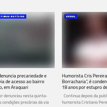
LTIMAS NOTÍCIAS
GERAL
enuncia precariedade e
Humorista Cris Pereira
via de acesso ao bairro
Borracharia”, é conde
o, em Araquari
18 anos por estupro d
 denunciou nesta quinta-
Continua depois da publ
as condições precárias da via
humorista Cristiano Perei