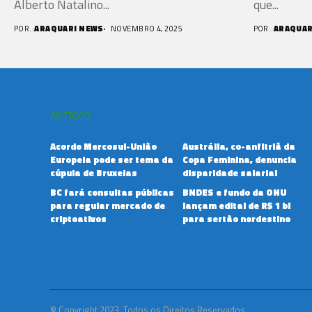
Alberto Natalino...
que...
POR.:
ARAQUARI NEWS
NOVEMBRO 4, 2025
POR.:
ARAQUAR
ARTIGOS
Acordo Mercosul-União
Austrália, co-anfitriã da
Europeia pode ser tema da
Copa Feminina, denuncia
cúpula de Bruxelas
disparidade salarial
BC fará consultas públicas
BNDES e fundo da ONU
para regular mercado de
lançam edital de R$ 1 bi
criptoativos
para sertão nordestino
© Copyright 2023. Todos os Direitos Reservados