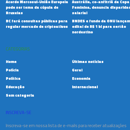
Acordo Mercosul-União Europeia
Austrália, co-anfitriã da Copa
pode ser tema da cúpula de
Feminina, denuncia disparida
Bruxelas
salarial
BC fará consultas públicas para
BNDES e fundo da ONU lança
regular mercado de criptoativos
edital de R$ 1 bi para sertão
nordestino
CATEGORIAS
Home
Últimas notícias
Polícia
Geral
Política
Economia
Educação
Internacional
Sem categoria
INSCREVA-SE
Inscreva-se em nossa lista de e-mails para receber atualizações