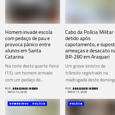
Homem invade escola
Cabo da Polícia Militar 
com pedaço de pau e
detido após
provoca pânico entre
capotamento, e supos
alunos em Santa
ameaças e desacato n
Catarina
BR-280 em Araquari
Na noite desta quarta-feira
Um grave sinistro de
(13), um homem armado
trânsito registrado na
com um pedaço de...
madrugada deste doming
(10), na...
POR.:
ARAQUARI NEWS
POR.:
ARAQUARI NEWS
MAIO 14, 2026
MAIO 11, 2026
BOMBEIROS
POLÍCIA
POLÍCIA