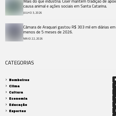
Mais do que indústria: Ciser mantém tradição de apoi
causa animal e ações sociais em Santa Catarina.
JULHO 3, 2026
Câmara de Araquari gastou R$ 303 mil em diárias em
menos de 5 meses de 2026.
MAIO 22, 2026
CATEGORIAS
Bombeiros
9
Clima
Cultura
Economia
Educação
Esportes