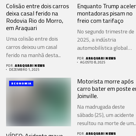
Colisão entre dois carros
Enquanto Trump aceler
deixa casal ferido na
montadoras pisam no
Rodovia Rio do Morro,
freio com tarifaço
em Araquari
No segundo trimestre de
Uma colisão entre dois
2025, a indústria
carros deixou um casal
automobilística global
ferido na manhã desta...
sentiu forte impacto...
POR.:
ARAQUARI NEWS
AGOSTO 8, 2025
POR.:
ARAQUARI NEWS
DEZEMBRO 1, 2025
Motorista morre após
ECONOMIA
carro bater em poste 
Joinville.
Na madrugada deste
sábado (25), um acidente
resultou na morte de um..
POR.:
ARAQUARI NEWS
VÍDEO: Acidente grave