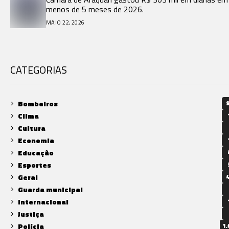
menos de 5 meses de 2026.
MAIO 22, 2026
CATEGORIAS
Bombeiros
9
Clima
Cultura
Economia
Educação
Esportes
Geral
4
Guarda municipal
Internacional
Justiça
Polícia
1.