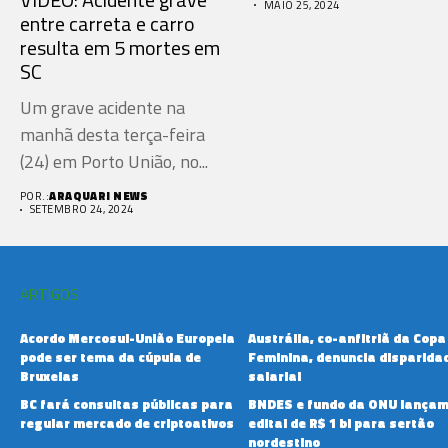
MAIO 25, 2024
entre carreta e carro
resulta em 5 mortes em
SC
Um grave acidente na
manhã desta terça-feira
(24) em Porto União, no...
POR.:
ARAQUARI NEWS
SETEMBRO 24, 2024
ARTIGOS
Acordo Mercosul-União Europeia
Austrália, co-anfitriã da Copa
pode ser tema da cúpula de
Feminina, denuncia disparida
Bruxelas
salarial
BC fará consultas públicas para
BNDES e fundo da ONU lança
regular mercado de criptoativos
edital de R$ 1 bi para sertão
nordestino