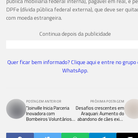
pública mobiliária federal interna), pagável em real, e pe
DPFe (dívida pública federal externa), que deve ser quita
com moeda estrangeira.
Continua depois da publicidade
Quer ficar bem informado? Clique aqui e entre no grupo
WhatsApp.
POSTAGEM ANTERIOR
PRÓXIMA POSTAGEM
"Joinville Inicia Parceria
Desafios crescentes em
Inovadora com
Araquari: Aumento do
Bombeiros Voluntários
abandono de cães exige
para Implementação de
ação imediata das
Escola Cívico-Militar
autoridades.
'Cidadão do Futuro'"