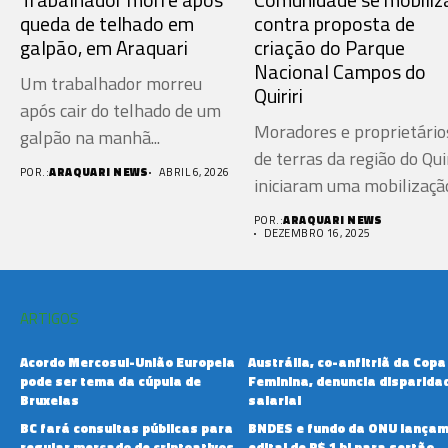
queda de telhado em
contra proposta de
galpão, em Araquari
criação do Parque
Nacional Campos do
Um trabalhador morreu
Quiriri
após cair do telhado de um
Moradores e proprietário
galpão na manhã...
de terras da região do Quir
POR.:
ARAQUARI NEWS
ABRIL 6, 2026
iniciaram uma mobilização
POR.:
ARAQUARI NEWS
DEZEMBRO 16, 2025
ARTIGOS
Acordo Mercosul-União Europeia
Austrália, co-anfitriã da Copa
pode ser tema da cúpula de
Feminina, denuncia disparida
Bruxelas
salarial
BC fará consultas públicas para
BNDES e fundo da ONU lança
regular mercado de criptoativos
edital de R$ 1 bi para sertão