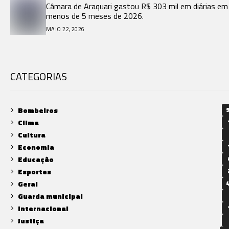
Câmara de Araquari gastou R$ 303 mil em diárias em
menos de 5 meses de 2026.
MAIO 22, 2026
CATEGORIAS
Bombeiros
9
Clima
Cultura
Economia
Educação
Esportes
Geral
4
Guarda municipal
Internacional
Justiça