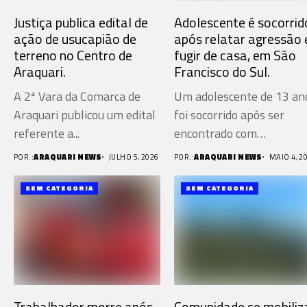
Justiça publica edital de
Adolescente é socorrid
ação de usucapião de
após relatar agressão 
terreno no Centro de
fugir de casa, em São
Araquari.
Francisco do Sul.
A 2ª Vara da Comarca de
Um adolescente de 13 an
Araquari publicou um edital
foi socorrido após ser
referente a...
encontrado com
escoriações...
POR.:
ARAQUARI NEWS
JULHO 5, 2026
POR.:
ARAQUARI NEWS
MAIO 4, 2
SEM CATEGORIA
SEM CATEGORIA
Trabalhador morre após
Comunidade se mobiliz