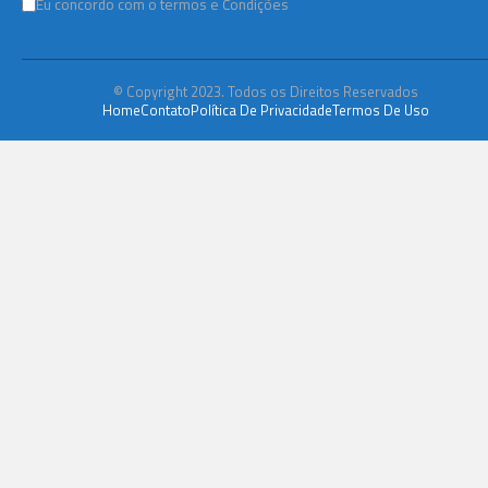
Eu concordo com o termos e Condições
© Copyright 2023. Todos os Direitos Reservados
Home
Contato
Política De Privacidade
Termos De Uso