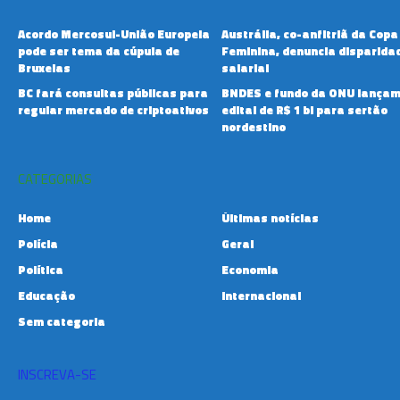
Acordo Mercosul-União Europeia
Austrália, co-anfitriã da Copa
pode ser tema da cúpula de
Feminina, denuncia disparida
Bruxelas
salarial
BC fará consultas públicas para
BNDES e fundo da ONU lança
regular mercado de criptoativos
edital de R$ 1 bi para sertão
nordestino
CATEGORIAS
Home
Últimas notícias
Polícia
Geral
Política
Economia
Educação
Internacional
Sem categoria
INSCREVA-SE