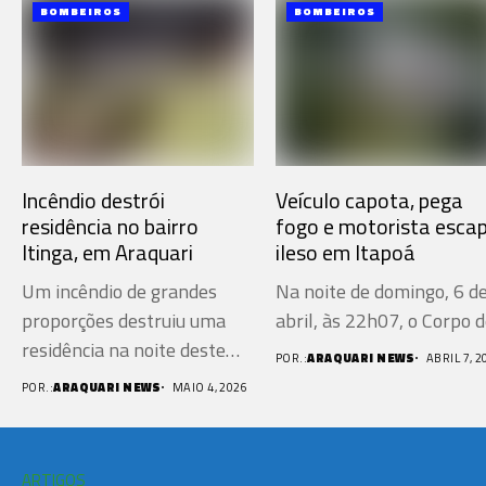
BOMBEIROS
BOMBEIROS
Incêndio destrói
Veículo capota, pega
residência no bairro
fogo e motorista esca
Itinga, em Araquari
ileso em Itapoá
Um incêndio de grandes
Na noite de domingo, 6 d
proporções destruiu uma
abril, às 22h07, o Corpo de
residência na noite deste
POR.:
ARAQUARI NEWS
ABRIL 7, 2
domingo...
POR.:
ARAQUARI NEWS
MAIO 4, 2026
ARTIGOS