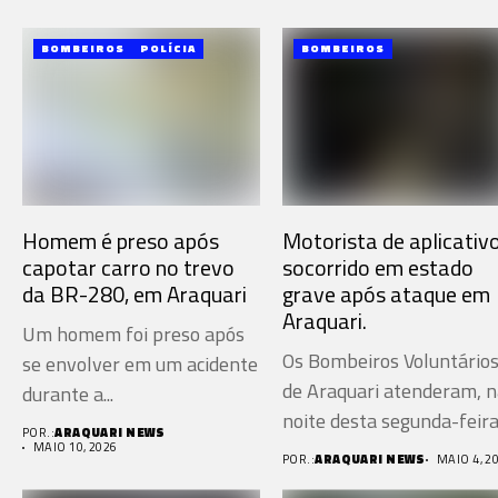
BOMBEIROS
POLÍCIA
BOMBEIROS
Homem é preso após
Motorista de aplicativ
capotar carro no trevo
socorrido em estado
da BR-280, em Araquari
grave após ataque em
Araquari.
Um homem foi preso após
Os Bombeiros Voluntário
se envolver em um acidente
de Araquari atenderam, n
durante a...
noite desta segunda-feir
POR.:
ARAQUARI NEWS
(4), uma...
MAIO 10, 2026
POR.:
ARAQUARI NEWS
MAIO 4, 2