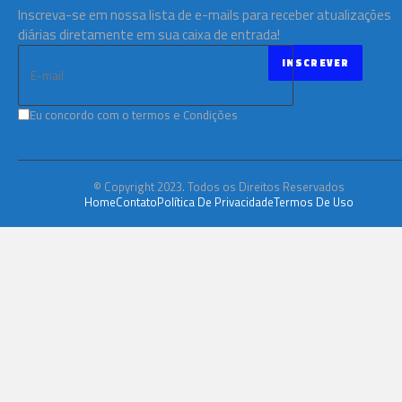
Inscreva-se em nossa lista de e-mails para receber atualizações
diárias diretamente em sua caixa de entrada!
Eu concordo com o termos e Condições
© Copyright 2023. Todos os Direitos Reservados
Home
Contato
Política De Privacidade
Termos De Uso