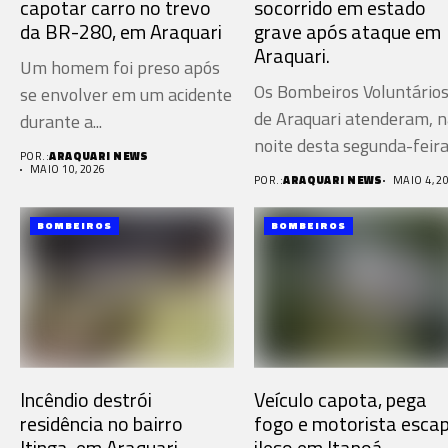
capotar carro no trevo
socorrido em estado
da BR-280, em Araquari
grave após ataque em
Araquari.
Um homem foi preso após
Os Bombeiros Voluntário
se envolver em um acidente
de Araquari atenderam, n
durante a...
noite desta segunda-feir
POR.:
ARAQUARI NEWS
(4), uma...
MAIO 10, 2026
POR.:
ARAQUARI NEWS
MAIO 4, 2
BOMBEIROS
BOMBEIROS
Incêndio destrói
Veículo capota, pega
residência no bairro
fogo e motorista esca
Itinga, em Araquari
ileso em Itapoá