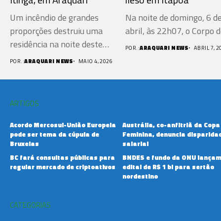
Um incêndio de grandes
Na noite de domingo, 6 d
proporções destruiu uma
abril, às 22h07, o Corpo de
residência na noite deste
POR.:
ARAQUARI NEWS
ABRIL 7, 2
domingo...
POR.:
ARAQUARI NEWS
MAIO 4, 2026
ARTIGOS
Acordo Mercosul-União Europeia
Austrália, co-anfitriã da Copa
pode ser tema da cúpula de
Feminina, denuncia disparida
Bruxelas
salarial
BC fará consultas públicas para
BNDES e fundo da ONU lança
regular mercado de criptoativos
edital de R$ 1 bi para sertão
nordestino
CATEGORIAS