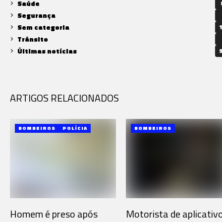
Saúde
Segurança
Sem categoria
1
Trânsito
Últimas notícias
9
ARTIGOS RELACIONADOS
BOMBEIROS
POLÍCIA
BOMBEIROS
Homem é preso após
Motorista de aplicativ