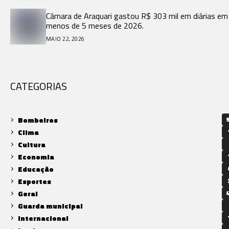
Câmara de Araquari gastou R$ 303 mil em diárias em
menos de 5 meses de 2026.
MAIO 22, 2026
CATEGORIAS
Bombeiros
9
Clima
Cultura
Economia
Educação
Esportes
Geral
4
Guarda municipal
Internacional