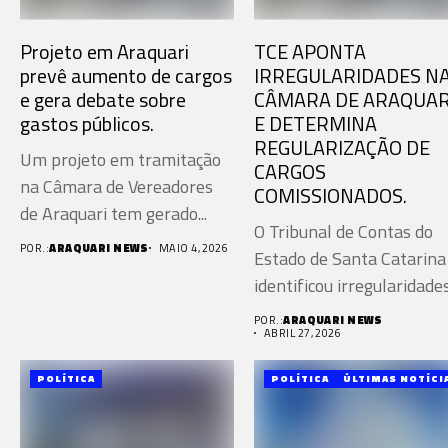
Projeto em Araquari
TCE APONTA
prevê aumento de cargos
IRREGULARIDADES N
e gera debate sobre
CÂMARA DE ARAQUAR
gastos públicos.
E DETERMINA
REGULARIZAÇÃO DE
Um projeto em tramitação
CARGOS
na Câmara de Vereadores
COMISSIONADOS.
de Araquari tem gerado...
O Tribunal de Contas do
POR.:
ARAQUARI NEWS
MAIO 4, 2026
Estado de Santa Catarina
identificou irregularidade
relacionadas...
POR.:
ARAQUARI NEWS
ABRIL 27, 2026
POLÍTICA
POLÍTICA
ÚLTIMAS NOTÍCI