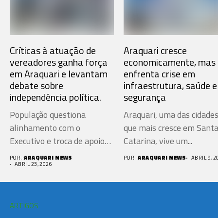
Críticas à atuação de
Araquari cresce
vereadores ganha força
economicamente, mas
em Araquari e levantam
enfrenta crise em
debate sobre
infraestrutura, saúde e
independência política.
segurança
População questiona
Araquari, uma das cidade
alinhamento com o
que mais cresce em Sant
Executivo e troca de apoio
Catarina, vive um...
por cargos...
POR.:
ARAQUARI NEWS
POR.:
ARAQUARI NEWS
ABRIL 9, 2
ABRIL 23, 2026
ARTIGOS