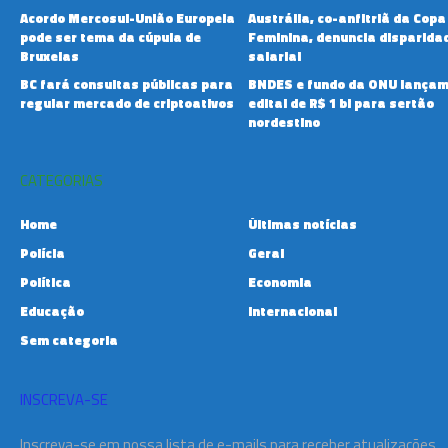
Acordo Mercosul-União Europeia
Austrália, co-anfitriã da Copa
pode ser tema da cúpula de
Feminina, denuncia disparida
Bruxelas
salarial
BC fará consultas públicas para
BNDES e fundo da ONU lança
regular mercado de criptoativos
edital de R$ 1 bi para sertão
nordestino
CATEGORIAS
Home
Últimas notícias
Polícia
Geral
Política
Economia
Educação
Internacional
Sem categoria
INSCREVA-SE
Inscreva-se em nossa lista de e-mails para receber atualizações