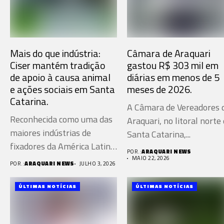
Mais do que indústria:
Câmara de Araquari
Ciser mantém tradição
gastou R$ 303 mil em
de apoio à causa animal
diárias em menos de 5
e ações sociais em Santa
meses de 2026.
Catarina.
A Câmara de Vereadores 
Reconhecida como uma das
Araquari, no litoral norte
maiores indústrias de
Santa Catarina,...
fixadores da América Latina
POR.:
ARAQUARI NEWS
de...
MAIO 22, 2026
POR.:
ARAQUARI NEWS
JULHO 3, 2026
ÚLTIMAS NOTÍCIAS
ÚLTIMAS NOTÍCIAS