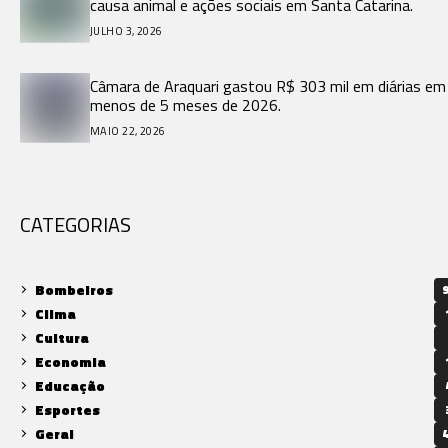
causa animal e ações sociais em Santa Catarina.
JULHO 3, 2026
Câmara de Araquari gastou R$ 303 mil em diárias em
menos de 5 meses de 2026.
MAIO 22, 2026
CATEGORIAS
Bombeiros
9
Clima
Cultura
Economia
Educação
Esportes
Geral
4