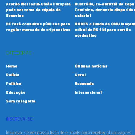
Acordo Mercosul-União Europeia
Austrália, co-anfitriã da Copa
pode ser tema da cúpula de
Feminina, denuncia disparida
Bruxelas
salarial
BC fará consultas públicas para
BNDES e fundo da ONU lança
regular mercado de criptoativos
edital de R$ 1 bi para sertão
nordestino
CATEGORIAS
Home
Últimas notícias
Polícia
Geral
Política
Economia
Educação
Internacional
Sem categoria
INSCREVA-SE
Inscreva-se em nossa lista de e-mails para receber atualizações