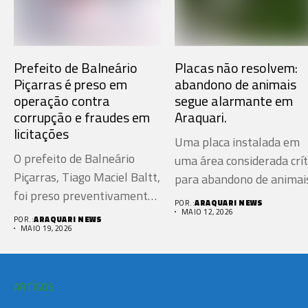
Prefeito de Balneário
Placas não resolvem:
Piçarras é preso em
abandono de animais
operação contra
segue alarmante em
corrupção e fraudes em
Araquari.
licitações
Uma placa instalada em
O prefeito de Balneário
uma área considerada crít
Piçarras, Tiago Maciel Baltt,
para abandono de animais.
foi preso preventivamente
POR.:
ARAQUARI NEWS
nesta...
MAIO 12, 2026
POR.:
ARAQUARI NEWS
MAIO 19, 2026
ARTIGOS