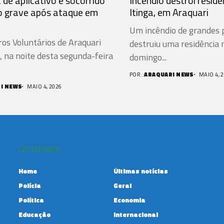
de aplicativo é socorrido
Incêndio destrói residê
 grave após ataque em
Itinga, em Araquari
Um incêndio de grandes 
os Voluntários de Araquari
destruiu uma residência 
 na noite desta segunda-feira
domingo...
POR.:
ARAQUARI NEWS
MAIO 4, 
I NEWS
MAIO 4, 2026
CATEGORIAS
Home
Últimas notícias
Polícia
Geral
Política
Economia
Educação
Internacional