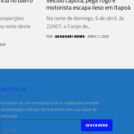
ncia no bairro
Veículo capota, pega fogo e
motorista escapa ileso em Itapoá
proporções
Na noite de domingo, 6 de abril, às
na noite deste
22h07, o Corpo de...
POR.:
ARAQUARI NEWS
ABRIL 7, 2026
2026
INSCREVA-SE
Inscreva-se em nossa lista de e-mails para receber
atualizações diárias diretamente em sua caixa de
entrada!