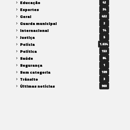
Educação
42
Esportes
34
Geral
452
Guarda municipal
2
Internacional
14
Justiça
5
Polícia
1.634
Política
153
Saúde
84
Segurança
1
Sem categoria
109
Trânsito
3
Últimas notícias
903