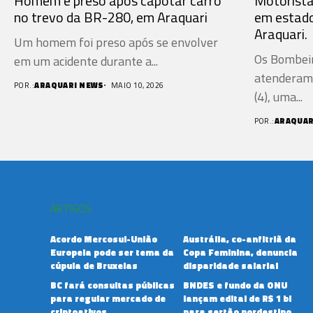
Homem é preso após capotar carro
Motorista 
no trevo da BR-280, em Araquari
em estado
Araquari.
Um homem foi preso após se envolver
Os Bombeir
em um acidente durante a...
atenderam,
POR.:
ARAQUARI NEWS
MAIO 10, 2026
(4), uma...
POR.:
ARAQUAR
ARTIGOS
Acordo Mercosul-União
Austrália, co-anfitriã da
Europeia pode ser tema da
Copa Feminina, denuncia
cúpula de Bruxelas
disparidade salarial
BC fará consultas públicas
BNDES e fundo da ONU
para regular mercado de
lançam edital de R$ 1 bi
criptoativos
para sertão nordestino