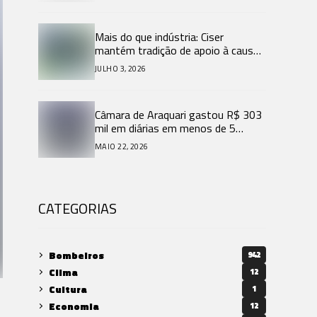
Mais do que indústria: Ciser
mantém tradição de apoio à causa
animal e ações sociais em Santa
JULHO 3, 2026
Catarina.
Câmara de Araquari gastou R$ 303
mil em diárias em menos de 5
meses de 2026.
MAIO 22, 2026
CATEGORIAS
Bombeiros
942
Clima
12
Cultura
1
Economia
12