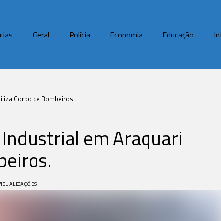
cias
Geral
Polícia
Economia
Educação
In
biliza Corpo de Bombeiros.
 Industrial em Araquari
beiros.
VISUALIZAÇÕES