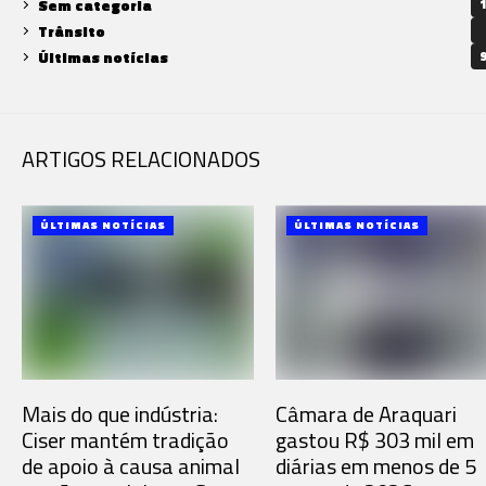
Sem categoria
1
Trânsito
Últimas notícias
9
ARTIGOS RELACIONADOS
ÚLTIMAS NOTÍCIAS
ÚLTIMAS NOTÍCIAS
Mais do que indústria:
Câmara de Araquari
Ciser mantém tradição
gastou R$ 303 mil em
de apoio à causa animal
diárias em menos de 5