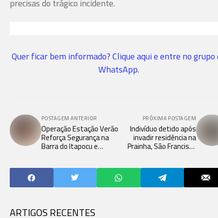
precisas do trágico incidente.
Quer ficar bem informado? Clique aqui e entre no grupo
WhatsApp.
POSTAGEM ANTERIOR
PRÓXIMA POSTAGEM
Operação Estação Verão
Indivíduo detido após
Reforça Segurança na
invadir residência na
Barra do Itapocu e
Prainha, São Francisco
Parque Municipal Refúgio
do Sul.
dos Pássaros em
Araquari.
ARTIGOS RECENTES