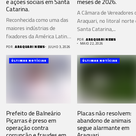
e ações sociais em Santa
meses de 2026.
Catarina.
A Câmara de Vereadores 
Reconhecida como uma das
Araquari, no litoral norte
maiores indústrias de
Santa Catarina,...
fixadores da América Latina
POR.:
ARAQUARI NEWS
de...
MAIO 22, 2026
POR.:
ARAQUARI NEWS
JULHO 3, 2026
ÚLTIMAS NOTÍCIAS
ÚLTIMAS NOTÍCIAS
Prefeito de Balneário
Placas não resolvem:
Piçarras é preso em
abandono de animais
operação contra
segue alarmante em
corrupção e fraudes em
Araquari.