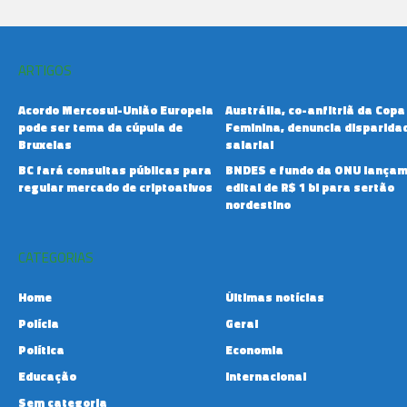
ARTIGOS
Acordo Mercosul-União Europeia
Austrália, co-anfitriã da Copa
pode ser tema da cúpula de
Feminina, denuncia disparida
Bruxelas
salarial
BC fará consultas públicas para
BNDES e fundo da ONU lança
regular mercado de criptoativos
edital de R$ 1 bi para sertão
nordestino
CATEGORIAS
Home
Últimas notícias
Polícia
Geral
Política
Economia
Educação
Internacional
Sem categoria