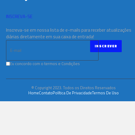
INSCREVA-SE
Inscreva-se em nossa lista de e-mails para receber atualizações
diárias diretamente em sua caixa de entrada!
Eu concordo com o termos e Condições
© Copyright 2023. Todos os Direitos Reservados
Home
Contato
Política De Privacidade
Termos De Uso