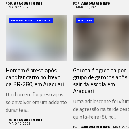
(10), na...
POR.:
ARAQUARI NEWS
POR.:
ARAQUARI NEWS
MAIO 14, 2026
MAIO 11, 2026
BOMBEIROS
POLÍCIA
POLÍCIA
Homem é preso após
Garota é agredida por
capotar carro no trevo
grupo de garotos após
da BR-280, em Araquari
sair da escola em
Araquari
Um homem foi preso após
Uma adolescente foi víti
se envolver em um acidente
de agressão na tarde des
durante a...
quinta-feira (8), no...
POR.:
ARAQUARI NEWS
MAIO 10, 2026
POR.:
ARAQUARI NEWS
MAIO 8, 2