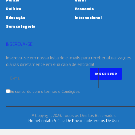
Política
Economia
Educação
Internacional
Sem categoria
INSCREVA-SE
Inscreva-se em nossa lista de e-mails para receber atualizações
diárias diretamente em sua caixa de entrada!
Eu concordo com o termos e Condições
© Copyright 2023. Todos os Direitos Reservados
Home
Contato
Política De Privacidade
Termos De Uso