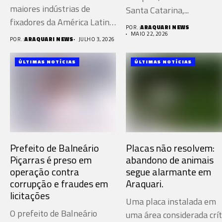
maiores indústrias de
Santa Catarina,...
fixadores da América Latina
POR.:
ARAQUARI NEWS
de...
MAIO 22, 2026
POR.:
ARAQUARI NEWS
JULHO 3, 2026
ÚLTIMAS NOTÍCIAS
ÚLTIMAS NOTÍCIAS
Prefeito de Balneário
Placas não resolvem:
Piçarras é preso em
abandono de animais
operação contra
segue alarmante em
corrupção e fraudes em
Araquari.
licitações
Uma placa instalada em
O prefeito de Balneário
uma área considerada crít