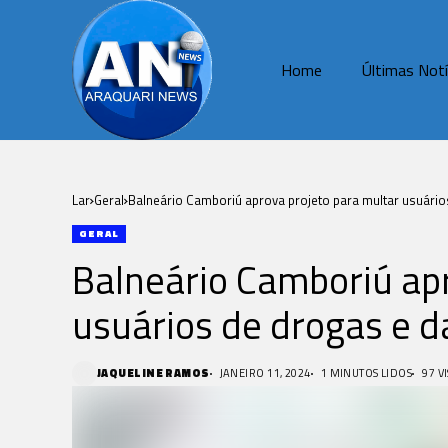
Home
Últimas Notí
Lar
Geral
Balneário Camboriú aprova projeto para multar usuário
GERAL
Balneário Camboriú apr
usuários de drogas e d
JAQUELINE RAMOS
JANEIRO 11, 2024
1 MINUTOS LIDOS
97 V