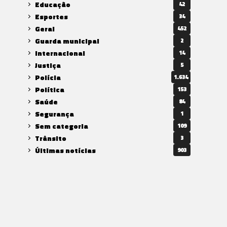
Educação
42
Esportes
34
Geral
452
Guarda municipal
2
Internacional
14
Justiça
5
Polícia
1.634
Política
153
Saúde
84
Segurança
1
Sem categoria
109
Trânsito
3
Últimas notícias
903