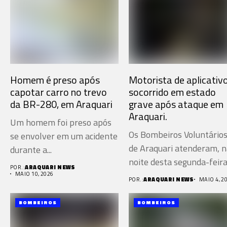
Homem é preso após
Motorista de aplicativ
capotar carro no trevo
socorrido em estado
da BR-280, em Araquari
grave após ataque em
Araquari.
Um homem foi preso após
Os Bombeiros Voluntário
se envolver em um acidente
de Araquari atenderam, n
durante a...
noite desta segunda-feir
POR.:
ARAQUARI NEWS
(4), uma...
MAIO 10, 2026
POR.:
ARAQUARI NEWS
MAIO 4, 2
BOMBEIROS
BOMBEIROS