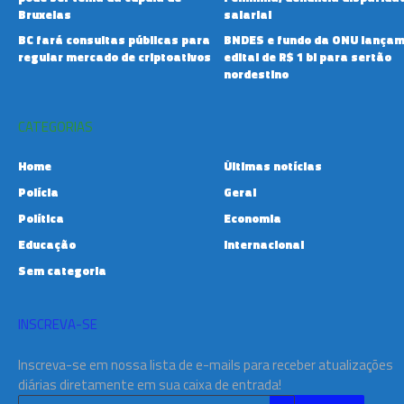
Bruxelas
salarial
BC fará consultas públicas para
BNDES e fundo da ONU lança
regular mercado de criptoativos
edital de R$ 1 bi para sertão
nordestino
CATEGORIAS
Home
Últimas notícias
Polícia
Geral
Política
Economia
Educação
Internacional
Sem categoria
INSCREVA-SE
Inscreva-se em nossa lista de e-mails para receber atualizações
diárias diretamente em sua caixa de entrada!