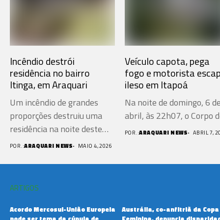
Incêndio destrói
Veículo capota, pega
residência no bairro
fogo e motorista esca
Itinga, em Araquari
ileso em Itapoá
Um incêndio de grandes
Na noite de domingo, 6 d
proporções destruiu uma
abril, às 22h07, o Corpo de
residência na noite deste
POR.:
ARAQUARI NEWS
ABRIL 7, 2
domingo...
POR.:
ARAQUARI NEWS
MAIO 4, 2026
ARTIGOS
Acordo Mercosul-União Europeia
Austrália, co-anfitriã da Copa
pode ser tema da cúpula de
Feminina, denuncia disparida